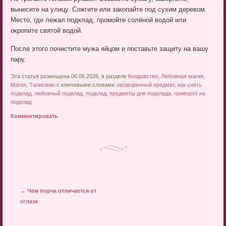
вынесите на улицу. Сожгите или закопайте под сухим деревом.
Место, где лежал подклад, промойте солёной водой или
окропите святой водой.
После этого почистите мужа яйцом и поставьте защиту на вашу
пару.
Эта статья размещена 06.05.2026, в разделе
Колдовство
,
Любовная магия
,
Магия
,
Талисман
с ключевыми словами
заговоренный предмет
,
как снять
подклад
,
любовный подклад
,
подклад
,
предметы для подклада
,
приворот на
подклад
.
Комментировать
Post navigation
←
Чем порча отличается от
сглаза