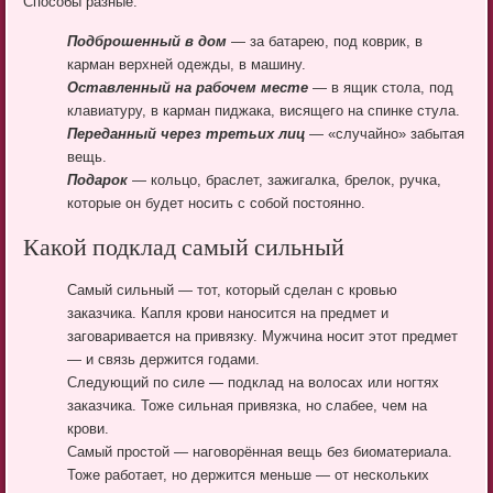
Способы разные:
Подброшенный в дом
— за батарею, под коврик, в
карман верхней одежды, в машину.
Оставленный на рабочем месте
— в ящик стола, под
клавиатуру, в карман пиджака, висящего на спинке стула.
Переданный через третьих лиц
— «случайно» забытая
вещь.
Подарок
— кольцо, браслет, зажигалка, брелок, ручка,
которые он будет носить с собой постоянно.
Какой подклад самый сильный
Самый сильный — тот, который сделан с кровью
заказчика. Капля крови наносится на предмет и
заговаривается на привязку. Мужчина носит этот предмет
— и связь держится годами.
Следующий по силе — подклад на волосах или ногтях
заказчика. Тоже сильная привязка, но слабее, чем на
крови.
Самый простой — наговорённая вещь без биоматериала.
Тоже работает, но держится меньше — от нескольких