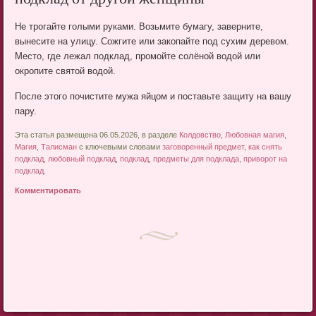
подклад от другой женщины
Не трогайте голыми руками. Возьмите бумагу, заверните,
вынесите на улицу. Сожгите или закопайте под сухим деревом.
Место, где лежал подклад, промойте солёной водой или
окропите святой водой.
После этого почистите мужа яйцом и поставьте защиту на вашу
пару.
Эта статья размещена 06.05.2026, в разделе
Колдовство
,
Любовная магия
,
Магия
,
Талисман
с ключевыми словами
заговоренный предмет
,
как снять
подклад
,
любовный подклад
,
подклад
,
предметы для подклада
,
приворот на
подклад
.
Комментировать
Post navigation