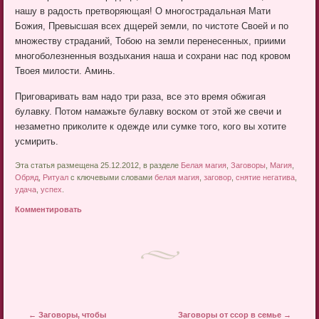
нашу в радость претворяющая! О многострадальная Мати
Божия, Превысшая всех дщерей земли, по чистоте Своей и по
множеству страданий, Тобою на земли перенесенных, приими
многоболезненныя воздыхания наша и сохрани нас под кровом
Твоея милости. Аминь.
Приговаривать вам надо три раза, все это время обжигая
булавку. Потом намажьте булавку воском от этой же свечи и
незаметно приколите к одежде или сумке того, кого вы хотите
усмирить.
Эта статья размещена 25.12.2012, в разделе
Белая магия
,
Заговоры
,
Магия
,
Обряд
,
Ритуал
с ключевыми словами
белая магия
,
заговор
,
снятие негатива
,
удача
,
успех
.
Комментировать
Post navigation
←
Заговоры, чтобы
Заговоры от ссор в семье
→