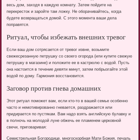
весь дом, заходя в каждую комнату. Затем пойдите на
перекресток и заройте там ложку. Не оборачивайтесь, когда
будете возвращаться домой. С этого момента ваши дела
поправятся.
Ритуал, чтобы избежать внешних тревог
Если ваш дом сотрясается от тревог извне, возьмите
свежесрезанную петрушку со своего огорода (или купите свежую
петрушку в магазине) и положите ее в кастрюлю с водой. Пусть
она настоится в течение девяти минут, затем побрызгайте этой
водой по дому. Гармония восстановится.
Заговор против гнева домашних
Этот ритуал поможет вам, если кто-то в вашей семье особенно
часто и немотивированно гневается, раздражается или
придирается по пустякам. Вам надо взять английскую булавку и
в полночь на молодой луне обжечь ее пламенем церковной
свечи, приговаривая:
Семистрельная Богородице, многоскорбная Мати Божия, печаль