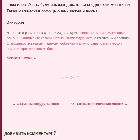
спокойнее. А вас буду рекомендовать всем одиноким женщинам.
Такая магическая помощь очень важна и нужна.
Виктория
Эта статья размещена 07.12.2023, в разделе
Любовная магия
,
Магическая
помощь
,
Магические услуги
,
Отзывы и благодарности
с ключевыми словами
благодарность ведьме Надежде
,
любовная магия
,
отзывы о магической
помощи
,
привлечение любви
.
Комментировать
Post navigation
←
Отзыв на остуду на себя
Отзыв на привлечение любви
→
ДОБАВИТЬ КОММЕНТАРИЙ