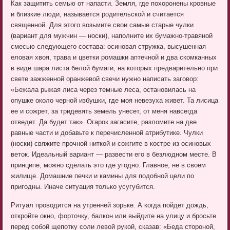
Как защитить семью от напасти. Земля, где похоронены кровные
и близкие люди, называется родительской и считается
священной. Для этого возьмите свои самые старые чулки
(вариант для мужчин — носки), наполните их бумажно-травяной
смесью следующего состава: осиновая стружка, высушенная
еловая хвоя, трава и цветки ромашки аптечной и два скомканных
в виде шара листа белой бумаги, на которых предварительно при
свете зажженной оранжевой свечи нужно написать заговор:
«Бежала рыжая лиса через темные леса, остановилась на
опушке около черной избушки, где моя невезуха живет. Та лисица
ее и сожрет, за тридевять земель унесет, от меня навсегда
отведет. Да будет так». Огарок загасите, разломите на две
равные части и добавьте к перечисленной атрибутике. Чулки
(носки) свяжите прочной ниткой и сожгите в костре из осиновых
веток. Идеальный вариант — развести его в безлюдном месте. В
принципе, можно сделать это где угодно. Главное, не в своем
жилище. Домашние печки и камины для подобной цели по
пригодны. Иначе ситуация только усугубится.
Ритуал проводится на утренней зорьке. А когда пойдет дождь,
откройте окно, форточку, балкон или выйдите на улицу и бросьте
перед собой щепотку соли левой рукой, сказав: «Беда стороной,