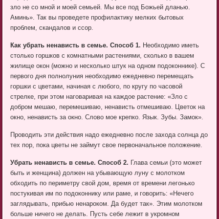
зло не со мной и моей семьей. Мы все под Божьей дланью.
Аминь». Так вы проведете профилактику мелких бытовых
проблем, скандалов и ссор.
Как убрать ненависть в семье. Способ 1.
Необходимо иметь
столько горшков с комнатными растениями, сколько в вашем
жилище окон (можно и несколько штук на одном подоконнике). С
первого дня полнолуния необходимо ежедневно перемещать
горшки с цветами, начиная с любого, по кругу по часовой
стрелке, при этом наговаривая на каждое растение: «Зло с
добром мешаю, перемешиваю, ненависть отмешиваю. Цветок на
окно, ненависть за окно. Слово мое крепко. Язык. Зубы. Замок».
Проводить эти действия надо ежедневно после захода солнца до
тех пор, пока цветы не займут свое первоначальное положение.
Убрать ненависть в семье. Способ 2.
Глава семьи (это может
быть и женщина) должен на убывающую луну с молотком
обходить по периметру свой дом, время от времени легонько
постукивая им по подоконнику или раме, и говорить: «Нечего
заглядывать, прибью ненароком. Да будет так». Этим молотком
больше ничего не делать. Пусть себе лежит в укромном