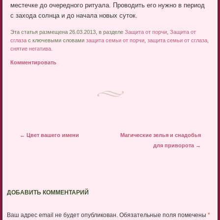
местечке до очередного ритуала. Проводить его нужно в период
с захода солнца и до начала новых суток.
Эта статья размещена 26.03.2013, в разделе
Защита от порчи
,
Защита от
сглаза
с ключевыми словами
защита семьи от порчи
,
защита семьи от сглаза
,
снятие негатива
.
Комментировать
Post navigation
←
Цвет вашего имени
Магические зелья и снадобья
для приворота
→
ДОБАВИТЬ КОММЕНТАРИЙ
Ваш адрес email не будет опубликован.
Обязательные поля помечены
*