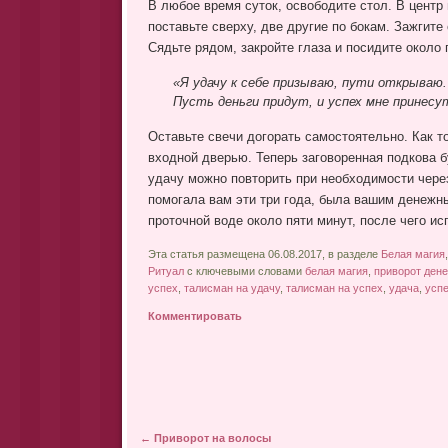
В любое время суток, освободите стол. В центр 
поставьте сверху, две другие по бокам. Зажгите 
Сядьте рядом, закройте глаза и посидите около 
«Я удачу к себе призываю, пути открываю.
Пусть деньги придут, и успех мне принесу
Оставьте свечи догорать самостоятельно. Как то
входной дверью. Теперь заговоренная подкова б
удачу можно повторить при необходимости через
помогала вам эти три года, была вашим денежн
проточной воде около пяти минут, после чего ис
Эта статья размещена 06.08.2017, в разделе
Белая магия
Ритуал
с ключевыми словами
белая магия
,
приворот дене
успех
,
талисман на удачу
,
талисман на успех
,
удача
,
усп
Комментировать
Post navigation
←
Приворот на волосы