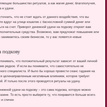
ляющее большинство ритуалов, а как магия денег, благополучия,
а и удачи.
уточнить, что не стоит ждать от данного воздействия, что вы
те вдруг на улице кошелек с баснословной суммой денег или
ги на счет. Приворот денежной удачи на подкову откроет вам
ополнительные средства. Возможно, вам предложат повышение или
ы занимаетесь своим бизнесом, то у вас появятся новые
а подкову
т понимать, что положительный результат зависит от вашей личной
ние редкое. И если вы понимаете, что самостоятельно не
ного специалиста. И было бы хорошо провести сеанс гадания на
ся целенаправленным негативным влиянием, которое требует
й. И только после этого проводятся ритуалы на удачу.
нежной удачи на подкову – это сама подкова, которую можно
зине. То есть просто выберете ту, что понравится больше всего.
 и спички.