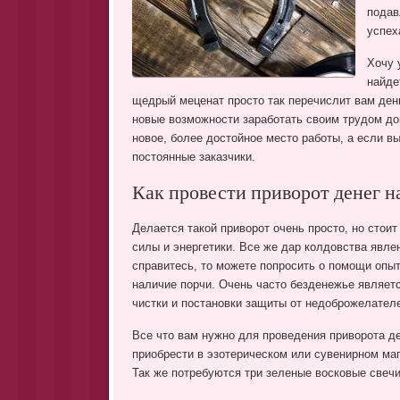
подав
успех
Хочу 
найде
щедрый меценат просто так перечислит вам день
новые возможности заработать своим трудом д
новое, более достойное место работы, а если в
постоянные заказчики.
Как провести приворот денег н
Делается такой приворот очень просто, но стои
силы и энергетики. Все же дар колдовства явле
справитесь, то можете попросить о помощи опыт
наличие порчи. Очень часто безденежье являет
чистки и постановки защиты от недоброжелателе
Все что вам нужно для проведения приворота де
приобрести в эзотерическом или сувенирном мага
Так же потребуются три зеленые восковые свечи