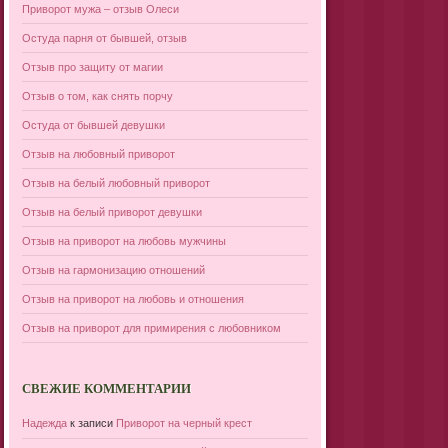
Приворот мужа – отзыв Олеси
Остуда парня от бывшей, отзыв
Отзыв про защиту от магии
Отзыв о том, как снять порчу
Остуда от бывшей девушки
Отзыв на любовный приворот
Отзыв на белый любовный приворот
Отзыв на белый приворот девушки
Отзыв на приворот на любовь мужчины
Отзыв на гармонизацию отношений
Отзыв на приворот на любовь и отношения
Отзыв на приворот для примирения с любовником
СВЕЖИЕ КОММЕНТАРИИ
Надежда
к записи
Приворот на черный крест