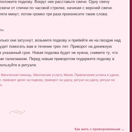
положите подкову. Вокруг нее расставьте свечи. Одну свечу
свечи от спички по часовой стрелке, начиная с верхней свечи.
пяти минут, потом громко три раза произнесите такие слова:
т».
лько они затухнут, возьмите подкову и прибейте ее на гвоздик над
удет помогать вам в течение трех лет. Приворот на денежную
 указанный срок. Новая подкова будет не нужна, снимите ту, что
ым талисманом. Перед новым приворотом подержите подкову в
пользуйте в ритуале.
,
Магическая помощь
,
Магические услуги
,
Магия
,
Привлечение успеха и удачи
,
г
,
приворот денег на подкову
,
приворот на удачу
,
ритуал на удачу
,
ритуал на
ех
.
Как жить с привороженным
→