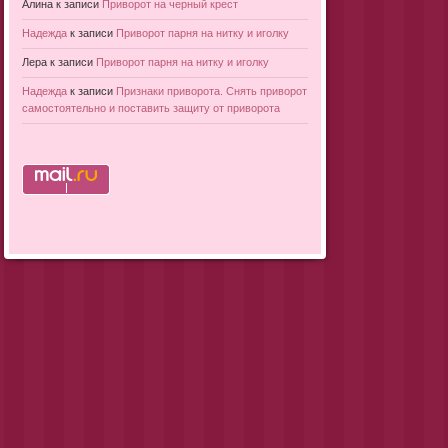
Алина
к записи
Приворот на черный крест
Надежда
к записи
Приворот парня на нитку и иголку
Лера
к записи
Приворот парня на нитку и иголку
Надежда
к записи
Признаки приворота. Снять приворот
самостоятельно и поставить защиту от приворота