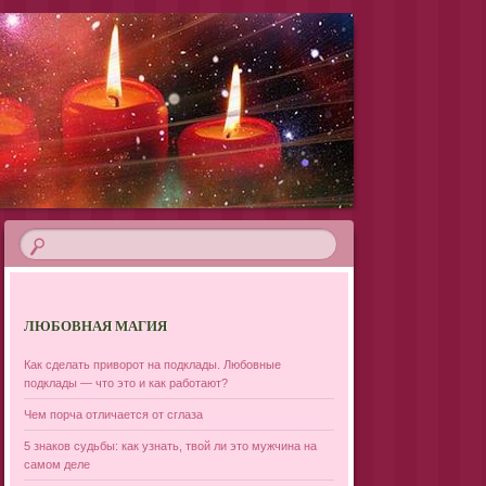
ЛЮБОВНАЯ МАГИЯ
Как сделать приворот на подклады. Любовные
подклады — что это и как работают?
Чем порча отличается от сглаза
5 знаков судьбы: как узнать, твой ли это мужчина на
самом деле