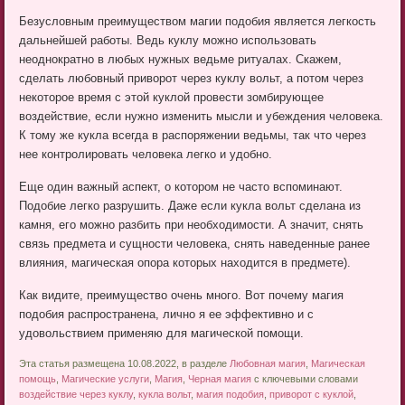
Безусловным преимуществом магии подобия является легкость
дальнейшей работы. Ведь куклу можно использовать
неоднократно в любых нужных ведьме ритуалах. Скажем,
сделать любовный приворот через куклу вольт, а потом через
некоторое время с этой куклой провести зомбирующее
воздействие, если нужно изменить мысли и убеждения человека.
К тому же кукла всегда в распоряжении ведьмы, так что через
нее контролировать человека легко и удобно.
Еще один важный аспект, о котором не часто вспоминают.
Подобие легко разрушить. Даже если кукла вольт сделана из
камня, его можно разбить при необходимости. А значит, снять
связь предмета и сущности человека, снять наведенные ранее
влияния, магическая опора которых находится в предмете).
Как видите, преимущество очень много. Вот почему магия
подобия распространена, лично я ее эффективно и с
удовольствием применяю для магической помощи.
Эта статья размещена 10.08.2022, в разделе
Любовная магия
,
Магическая
помощь
,
Магические услуги
,
Магия
,
Черная магия
с ключевыми словами
воздействие через куклу
,
кукла вольт
,
магия подобия
,
приворот с куклой
,