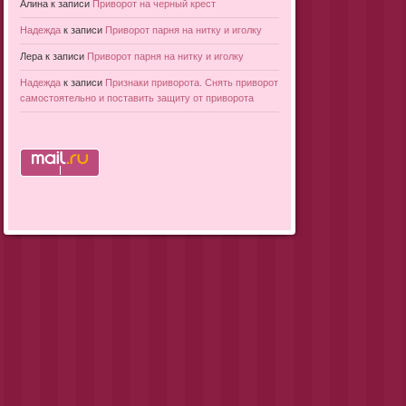
Алина
к записи
Приворот на черный крест
Надежда
к записи
Приворот парня на нитку и иголку
Лера
к записи
Приворот парня на нитку и иголку
Надежда
к записи
Признаки приворота. Снять приворот
самостоятельно и поставить защиту от приворота