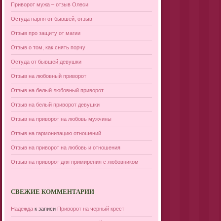
Приворот мужа – отзыв Олеси
Остуда парня от бывшей, отзыв
Отзыв про защиту от магии
Отзыв о том, как снять порчу
Остуда от бывшей девушки
Отзыв на любовный приворот
Отзыв на белый любовный приворот
Отзыв на белый приворот девушки
Отзыв на приворот на любовь мужчины
Отзыв на гармонизацию отношений
Отзыв на приворот на любовь и отношения
Отзыв на приворот для примирения с любовником
СВЕЖИЕ КОММЕНТАРИИ
Надежда
к записи
Приворот на черный крест