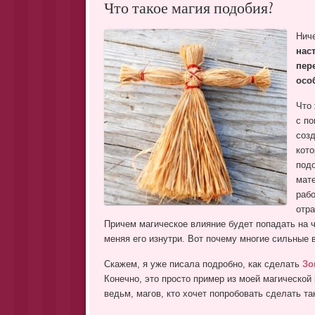
Что такое магия подобия?
Ниче
нас
пере
осо
Что 
с по
созд
кото
подо
мате
рабо
отра
Причем магическое влияние будет попадать на ч
меняя его изнутри. Вот почему многие сильные 
Скажем, я уже писала подробно, как сделать
Зо
Конечно, это просто пример из моей магической 
ведьм, магов, кто хочет попробовать сделать т