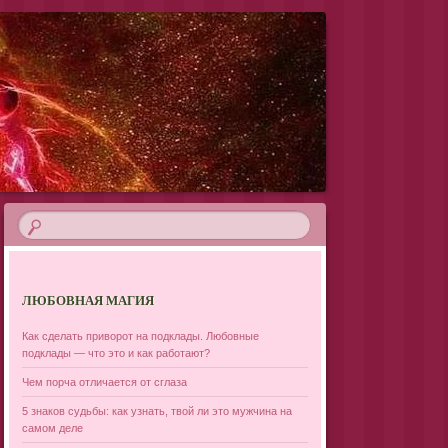
ЛЮБОВНАЯ МАГИЯ
Как сделать приворот на подклады. Любовные
подклады — что это и как работают?
Чем порча отличается от сглаза
5 знаков судьбы: как узнать, твой ли это мужчина на
самом деле