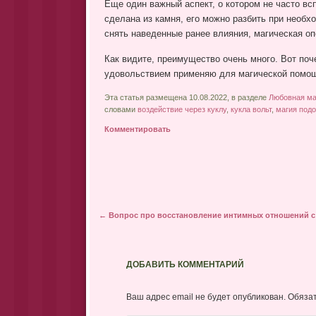
Еще один важный аспект, о котором не часто вс
сделана из камня, его можно разбить при необхо
снять наведенные ранее влияния, магическая оп
Как видите, преимущество очень много. Вот поч
удовольствием применяю для магической помо
Эта статья размещена 10.08.2022, в разделе
Любовная ма
словами
воздействие через куклу
,
кукла вольт
,
магия под
Комментировать
Post navigation
←
Вопрос про восстановление интимных отношений с
ДОБАВИТЬ КОММЕНТАРИЙ
Ваш адрес email не будет опубликован.
Обяза