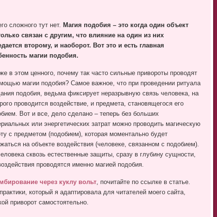
го сложного тут нет.
Магия подобия – это когда один объект
только связан с другим, что влияние на один из них
дается второму, и наоборот. Вот это и есть главная
бенность магии подобия.
же в этом ценного, почему так часто сильные привороты проводят
мощью магии подобия? Самое важное, что при проведении ритуала
ания подобия, ведьма фиксирует неразрывную связь человека, на
рого проводится воздействие, и предмета, становящегося его
бием. Вот и все, дело сделано – теперь без больших
риальных или энергетических затрат можно проводить магическую
ту с предметом (подобием), которая моментально будет
жаться на объекте воздействия (человеке, связанном с подобием).
еловека сквозь естественные защиты, сразу в глубину сущности,
воздействия проводятся именно магией подобия.
мбирование через куклу вольт
, почитайте по ссылке в статье.
практики, который я адаптировала для читателей моего сайта,
акой приворот самостоятельно.