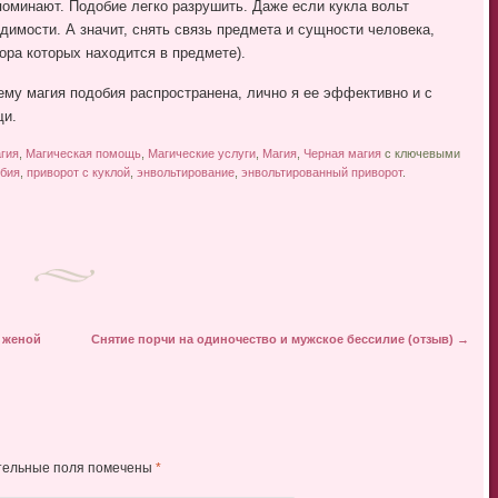
поминают. Подобие легко разрушить. Даже если кукла вольт
димости. А значит, снять связь предмета и сущности человека,
ора которых находится в предмете).
ему магия подобия распространена, лично я ее эффективно и с
щи.
гия
,
Магическая помощь
,
Магические услуги
,
Магия
,
Черная магия
с ключевыми
обия
,
приворот с куклой
,
энвольтирование
,
энвольтированный приворот
.
 женой
Снятие порчи на одиночество и мужское бессилие (отзыв)
→
тельные поля помечены
*