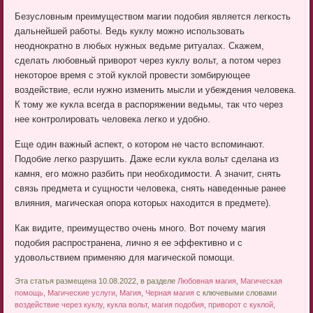
Безусловным преимуществом магии подобия является легкость
дальнейшей работы. Ведь куклу можно использовать
неоднократно в любых нужных ведьме ритуалах. Скажем,
сделать любовный приворот через куклу вольт, а потом через
некоторое время с этой куклой провести зомбирующее
воздействие, если нужно изменить мысли и убеждения человека.
К тому же кукла всегда в распоряжении ведьмы, так что через
нее контролировать человека легко и удобно.
Еще один важный аспект, о котором не часто вспоминают.
Подобие легко разрушить. Даже если кукла вольт сделана из
камня, его можно разбить при необходимости. А значит, снять
связь предмета и сущности человека, снять наведенные ранее
влияния, магическая опора которых находится в предмете).
Как видите, преимущество очень много. Вот почему магия
подобия распространена, лично я ее эффективно и с
удовольствием применяю для магической помощи.
Эта статья размещена 10.08.2022, в разделе
Любовная магия
,
Магическая
помощь
,
Магические услуги
,
Магия
,
Черная магия
с ключевыми словами
воздействие через куклу
,
кукла вольт
,
магия подобия
,
приворот с куклой
,