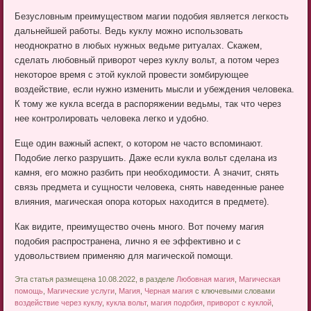
Безусловным преимуществом магии подобия является легкость
дальнейшей работы. Ведь куклу можно использовать
неоднократно в любых нужных ведьме ритуалах. Скажем,
сделать любовный приворот через куклу вольт, а потом через
некоторое время с этой куклой провести зомбирующее
воздействие, если нужно изменить мысли и убеждения человека.
К тому же кукла всегда в распоряжении ведьмы, так что через
нее контролировать человека легко и удобно.
Еще один важный аспект, о котором не часто вспоминают.
Подобие легко разрушить. Даже если кукла вольт сделана из
камня, его можно разбить при необходимости. А значит, снять
связь предмета и сущности человека, снять наведенные ранее
влияния, магическая опора которых находится в предмете).
Как видите, преимущество очень много. Вот почему магия
подобия распространена, лично я ее эффективно и с
удовольствием применяю для магической помощи.
Эта статья размещена 10.08.2022, в разделе
Любовная магия
,
Магическая
помощь
,
Магические услуги
,
Магия
,
Черная магия
с ключевыми словами
воздействие через куклу
,
кукла вольт
,
магия подобия
,
приворот с куклой
,