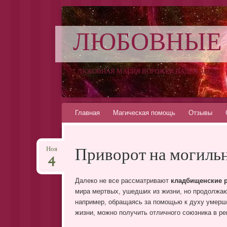
ЛЮБОВНЫЕ
ЛЮБОВНАЯ МАГИЯ ВОРОЖЕИ НАДЕЖДЫ
Перейти
Главная
Магическая помощь
Отзывы
к
содержимому
Приворот на могиль
Ноя
4
Далеко не все рассматривают
кладбищенские 
мира мертвых, ушедших из жизни, но продолжаю
например, обращаясь за помощью к духу умерше
жизни, можно получить отличного союзника в р