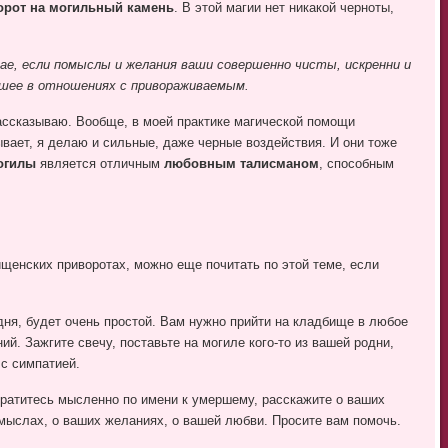
орот на могильный камень
. В этой магии нет никакой черноты,
е, если помыслы и желания ваши совершенно чисты, искренни и
шее в отношениях с привораживаемым.
рассказываю. Вообще, в моей практике магической помощи
вает, я делаю и сильные, даже черные воздействия. И они тоже
огилы
является отличным
любовным талисманом
, способным
.
щенских приворотах, можно еще почитать по этой теме, если
одня, будет очень простой. Вам нужно прийти на кладбище в любое
й. Зажгите свечу, поставьте на могиле кого-то из вашей родни,
 с симпатией.
ратитесь мысленно по имени к умершему, расскажите о ваших
мыслах, о ваших желаниях, о вашей любви. Просите вам помочь.