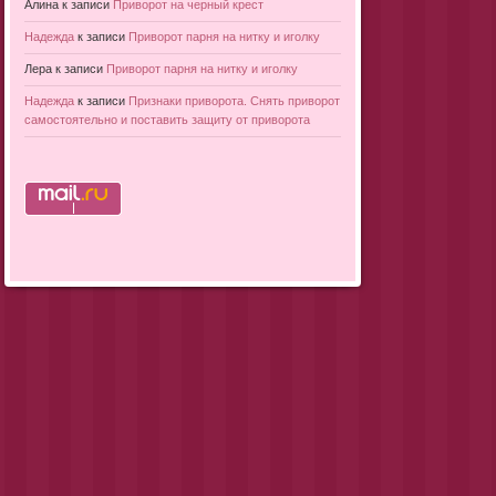
Алина
к записи
Приворот на черный крест
Надежда
к записи
Приворот парня на нитку и иголку
Лера
к записи
Приворот парня на нитку и иголку
Надежда
к записи
Признаки приворота. Снять приворот
самостоятельно и поставить защиту от приворота