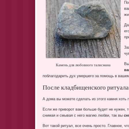
По
ва
жи
Да
ег
пр
За
чу
Вы
Камень для любовного талисмана
ва
поблагодарить дух умершего за помощь в вашем 
После кладбищенского ритуала
А дома вы можете сделать из этого камня хоть п
Если же приворот вам больше будет не нужен, т
снимая и смывая с него магию любви, так вы
сн
Вот такой ритуал, все очень просто. Главное, ч