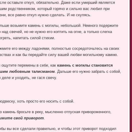
сле оставьте откуп, обязательно. Даже если умерший является
шим родственником, который горячо и сильно вас любил при
зни, все равно откуп нужно сделать. И не скупясь.
льше возьмите камень с могилы, небольшой. Немного подержите
о над свечей, но не нужно его коптить на огне, а только слегка
огреть, напитать силой стихии.
жмите его между ладонями, полностью сосредоточьтесь на своих
вствах и как бы передайте силу вашей любви могильному камню.
 ощутите перемены в себе, как
камень с могилы становится
шим любовным талисманом
. Дальше его нужно забрать с собой,
деле и уходить, не гася свечу.
одвеску, хоть просто его носить с собой.
о камень бросьте в реку, мысленно отпуская привороженного,
имите свой приворот
.
тобы вы все сделали правильно, и чтобы этот приворот подходил