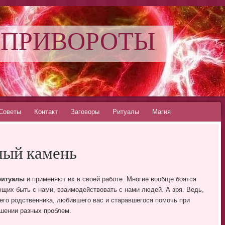
 ПРИВОРОТЫ
Советы
Контакт
Заговоры
Ритуалы
Магия
ный камень
ритуалы
и применяют их в своей работе. Многие вообще боятся
щих быть с нами, взаимодействовать с нами людей. А зря. Ведь,
го родственника, любившего вас и старавшегося помочь при
ешении разных проблем.