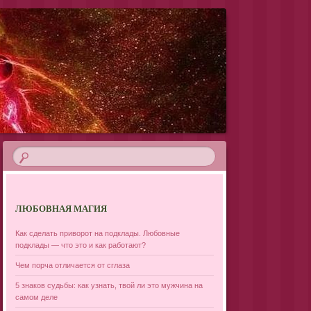
ЛЮБОВНАЯ МАГИЯ
Как сделать приворот на подклады. Любовные
подклады — что это и как работают?
Чем порча отличается от сглаза
5 знаков судьбы: как узнать, твой ли это мужчина на
самом деле