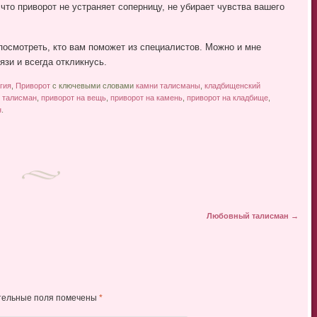
что приворот не устраняет соперницу, не убирает чувства вашего
посмотреть, кто вам поможет из специалистов. Можно и мне
вязи и всегда откликнусь.
гия
,
Приворот
с ключевыми словами
камни талисманы
,
кладбищенский
 талисман
,
приворот на вещь
,
приворот на камень
,
приворот на кладбище
,
н
.
Любовный талисман
→
тельные поля помечены
*