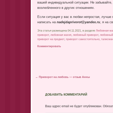
вашей индивидуальной ситуации. Не забывайте, 
возлюбленного в других отношениях.
Если ситуация у вас в любви непростая, лучше 
написать на
nadejdaprivorot@yandex.ru
, я на с
Эта статья размещена 04.11.2021, в разделе
Любовная ма
приворот
,
любовная магия
,
любовный приворот
,
любовный
приворот на предмет
,
приворот самостоятельно
,
талисма
Комментировать
Post navigation
←
Приворот на любовь — отзыв Анны
ДОБАВИТЬ КОММЕНТАРИЙ
Ваш адрес email не будет опубликован.
Обяза