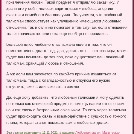
привлечения любви. Такой предмет я отправляю заказчику. И,
храня его у себя, человек «притягивает» любовь, энергию
счастья и семейного благополучия. Получается, что любовный
талисман способствует как улучшению имеющихся любовных
отношений, так и отлично помогает в том случае, если отношения
только начинаются или пока еще вообще не появились.
Большой плюс любовного талисмана еще и в том, что он
помогает очень долго. Год, два, десять лет — нет разницы, магия
будет вам помогать до тех пор, пока существует ваш любовный
талисман, хранящий любовь и отношения.
А уж если вам захочется по какой-то причине избавиться от
талисмана, тогда с благодарностью и откупом его нужно
отпустить, сжечь или закопать в землю.
Да, еще хочу добавить, что любовный талисман я могу сделать
не только как магический предмет в помощь вашим отношениям,
но и как связь с Астральным союзником. То есть через талисман
будет происходить связь и взаимодействие с сущностью тонкого
плана, которая станет помогать вам в любовных делах.
Эта статья размещена 11.11.2021, в разделе
Любовная магия
,
Магическая