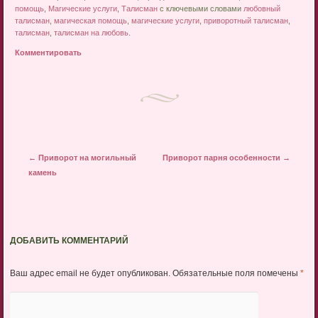
помощь
,
Магические услуги
,
Талисман
с ключевыми словами
любовный
талисман
,
магическая помощь
,
магические услуги
,
приворотный талисман
,
талисман
,
талисман на любовь
.
Комментировать
Post navigation
←
Приворот на могильный
Приворот парня особенности
→
камень
ДОБАВИТЬ КОММЕНТАРИЙ
Ваш адрес email не будет опубликован.
Обязательные поля помечены
*