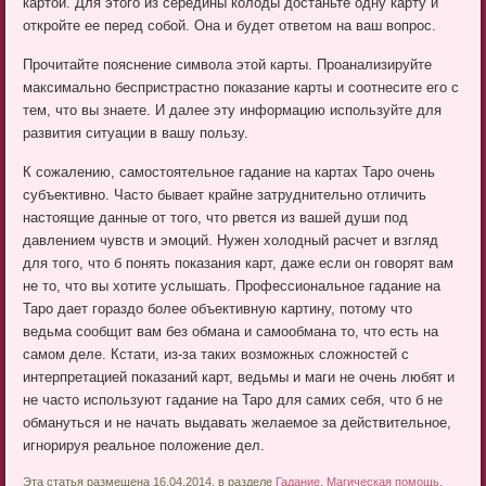
картой. Для этого из середины колоды достаньте одну карту и
откройте ее перед собой. Она и будет ответом на ваш вопрос.
Прочитайте пояснение символа этой карты. Проанализируйте
максимально беспристрастно показание карты и соотнесите его с
тем, что вы знаете. И далее эту информацию используйте для
развития ситуации в вашу пользу.
К сожалению, самостоятельное гадание на картах Таро очень
субъективно. Часто бывает крайне затруднительно отличить
настоящие данные от того, что рвется из вашей души под
давлением чувств и эмоций. Нужен холодный расчет и взгляд
для того, что б понять показания карт, даже если он говорят вам
не то, что вы хотите услышать. Профессиональное гадание на
Таро дает гораздо более объективную картину, потому что
ведьма сообщит вам без обмана и самообмана то, что есть на
самом деле. Кстати, из-за таких возможных сложностей с
интерпретацией показаний карт, ведьмы и маги не очень любят и
не часто используют гадание на Таро для самих себя, что б не
обмануться и не начать выдавать желаемое за действительное,
игнорируя реальное положение дел.
Эта статья размещена 16.04.2014, в разделе
Гадание
,
Магическая помощь
,