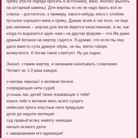
пряжу (после обряда бросить в источники), вино, молоко (вылить
на алтарный камень). Для жертвы ес-но не надо брать всё из
списка – достаточно, к примеру, какого-нибудь мяса с хлебом,
бутылки хорошего вина и пряжу. Думаю всем и так ясно, но еще
раз напомню – жертва для богов берется качественная, а не, как
когда-то выразился один «маг» на другом форуме – что Им даже
драный ботинок на жертву годится. Я думаю, что если бы ему
дали вместо супа драную обувь, он бы, мягко говоря,
возмутился. А богам такое советует. Ну да ладно.
Значит, ставим жертву, и начинаем начитывать славления.
Читают их 1-3 раза каждое.
о матерь макошь! о великая богиня
сопрядающая нити судеб
услышь нас детей твоих взывающих к тебе!
хвала тебе о великая мать всего сущего
небесная пряха покутные нити прядущая
доле да недоле велящая
суд правый всяку животу чинящая
начало всякого дела
с завершением его единящая!