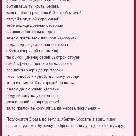
обмываешь ты круты берега
камень бел-горюч своей быстрой струей
струей могутной серебряной
тебе водица древняя сестрица
на века сила сильная дана
землю поить весь наш род накормить
вода-водяница древняя сестрица
обрати взор свой на [имена]
ты обмой [имена] своей быстрой струей
смой с [имена] все хатки да зароки
все наузы узоры да притороки
глаз недобрый худобу да порчу отведи
тела их силою богатырской исполни
ладом да любовью наполни
роду ихнему на укрепленье
жизни новой на порожденье!
за то поклон те кормилица да жертва посильная!»
Поклонится 3 раза до земли. Жертву бросить в воду, пиво
вылить туда же, бутылку не бросать в воду, а унести к мусору.