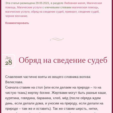
Эта статья размещена 29.05.2021, в разделе
Любовная магия
,
Магическая
помощь
,
Магические услуги
с ключевыми словами
магическая помощь
,
магические услуги
,
обряд на сведение судеб
,
приворот
,
сведение судеб
,
черное венчание
.
Комментировать
Обряд на сведение судеб
Дек
28
Славления частично взяты из вещего словника волхва
Велеслава.
Сначала ставим на стол (или если делаем на природе – то на
чистую ткань) жертву богине. Жертвами могут быть разные каши,
курятина, говядина, баранина, хлеб, мёд (после обряда ждем
день, если делали дома, и уносим на природу, если делали на
природе – там же и оставить). Так же ставим шерсть, нитки,