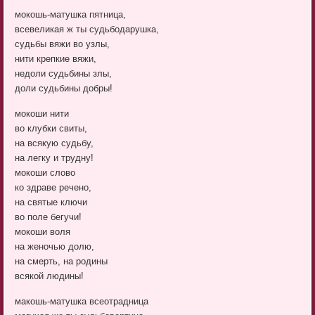
мокошь-матушка пятница,
всевеликая ж ты судьбодарушка,
судьбы вяжи во узлы,
нити крепкие вяжи,
недоли судьбины злы,
доли судьбины добры!
мокоши нити
во клубки свиты,
на всякую судьбу,
на легку и трудну!
мокоши слово
ко здраве речено,
на святые ключи
во поле бегучи!
мокоши воля
на женочью долю,
на смерть, на родины
всякой людины!
макошь-матушка всеотрадница