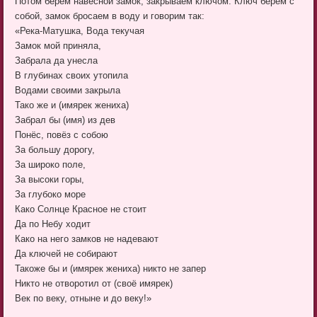
Потом берем навесной замок, закрываем ключом. Ключ берем с
собой, замок бросаем в воду и говорим так:
«Река-Матушка, Вода текучая
Замок мой приняла,
Забрала да унесла
В глубинах своих утопила
Водами своими закрыла
Тако же и (имярек жениха)
Забрал бы (имя) из дев
Понёс, повёз с собою
За большу дорогу,
За широко поле,
За высоки горы,
За глубоко море
Како Солнце Красное не стоит
Да по Небу ходит
Како на него замков не надевают
Да ключей не собирают
Такоже бы и (имярек жениха) никто не запер
Никто не отворотил от (своё имярек)
Век по веку, отныне и до веку!»