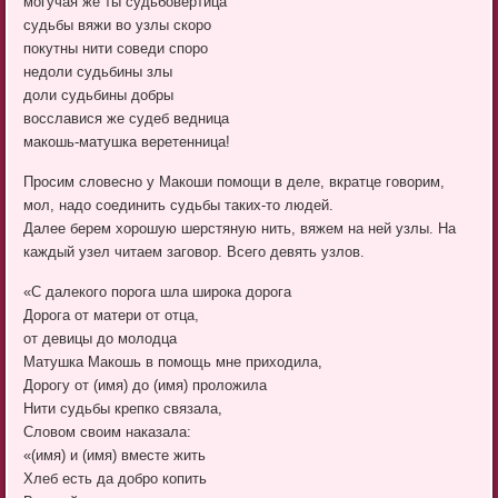
могучая же ты судьбовертица
судьбы вяжи во узлы скоро
покутны нити соведи споро
недоли судьбины злы
доли судьбины добры
восславися же судеб ведница
макошь-матушка веретенница!
Просим словесно у Макоши помощи в деле, вкратце говорим,
мол, надо соединить судьбы таких-то людей.
Далее берем хорошую шерстяную нить, вяжем на ней узлы. На
каждый узел читаем заговор. Всего девять узлов.
«С далекого порога шла широка дорога
Дорога от матери от отца,
от девицы до молодца
Матушка Макошь в помощь мне приходила,
Дорогу от (имя) до (имя) проложила
Нити судьбы крепко связала,
Словом своим наказала:
«(имя) и (имя) вместе жить
Хлеб есть да добро копить