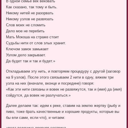
В одной семье век вековать
Как сказано, так тому и быть.
Никому нитей не разорвать
Никому узлов не развязать
Слов моих не сломить
Дело мое не перебить
Мать Мокоша на страже стоит
Судьбы нити от слов злых хранит.
Ключом замок замыкает
Узлом дело закрывает.
Да будет так и так и будет.»
Откладываем эту нить, и повторяем процедуру с другой (заговор
на 9 узлов). После этого связываем 2 нити в одну, вяжем три
узла на них (вначале, вконце и посредине) говоря:
«Как эти нити связаны и вовек не развяжутся, так и (имя) да (имя)
сойдутся, да вовек не разлучаться.»
Далее делаем так: идем к реке, ставим на землю жертву (рыбу и
пиво, тоже брать качественные и хорошие продукты, которые вы
бы ели сами, если что), и читаем:
«вода-водяница древняя сестрица