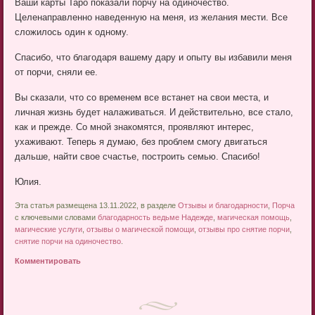
Ваши карты Таро показали порчу на одиночество.
Целенаправленно наведенную на меня, из желания мести. Все
сложилось один к одному.
Спасибо, что благодаря вашему дару и опыту вы избавили меня
от порчи, сняли ее.
Вы сказали, что со временем все встанет на свои места, и
личная жизнь будет налаживаться. И действительно, все стало,
как и прежде. Со мной знакомятся, проявляют интерес,
ухаживают. Теперь я думаю, без проблем смогу двигаться
дальше, найти свое счастье, построить семью. Спасибо!
Юлия.
Эта статья размещена 13.11.2022, в разделе
Отзывы и благодарности
,
Порча
с ключевыми словами
благодарность ведьме Надежде
,
магическая помощь
,
магические услуги
,
отзывы о магической помощи
,
отзывы про снятие порчи
,
снятие порчи на одиночество
.
Комментировать