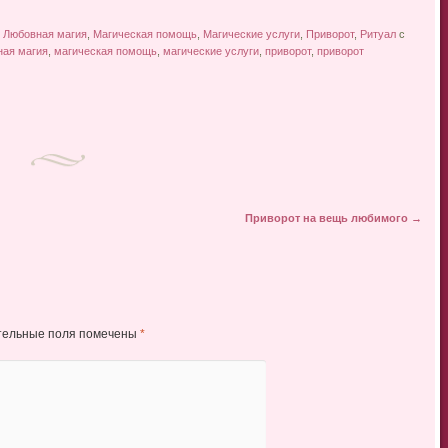
,
Любовная магия
,
Магическая помощь
,
Магические услуги
,
Приворот
,
Ритуал
с
ная магия
,
магическая помощь
,
магические услуги
,
приворот
,
приворот
Приворот на вещь любимого
→
тельные поля помечены
*