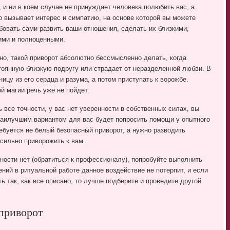
, и ни в коем случае не принуждает человека полюбить вас, а
о вызывает интерес и симпатию, на основе которой вы можете
бовать сами развить ваши отношения, сделать их близкими,
ими и полноценными.
но, такой приворот абсолютно бессмысленно делать, когда
стоянную близкую подругу или страдает от неразделенной любви. В
ицу из его сердца и разума, а потом приступать к ворожбе.
ой магии речь уже не пойдет.
 все точности, у вас нет уверенности в собственных силах, вы
 наилучшим вариантом для вас будет попросить помощи у опытного
ребуется не белый безопасный приворот, а нужно разводить
 сильно приворожить к вам.
жности нет (обратиться к профессионалу), попробуйте выполнить
ний в ритуальной работе данное воздействие не потерпит, и если
ть так, как все описано, то лучше подберите и проведите другой
приворот