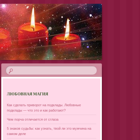
ЛЮБОВНАЯ МАГИЯ
Как сделать приворот на подклады. Любовные
подклады — что это и как работают?
Чем порча отличается от сглаза
5 знаков судьбы: как узнать, твой ли это мужчина на
самом деле