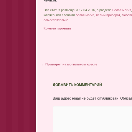
нельзя.
Эта статья размещена 17.04.2016, в разделе
Белая магия
ключевыми словами
белая магия
,
белый приворот
,
любов
самостоятельно
.
Комментировать
Post navigation
←
Приворот на могильном кресте
ДОБАВИТЬ КОММЕНТАРИЙ
Ваш адрес email не будет опубликован.
Обяза