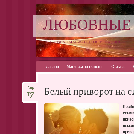
ЛЮБОВНЫЕ
ЛЮБОВНАЯ МАГИЯ ВОРОЖЕИ НАДЕЖДЫ
Перейти
Главная
Магическая помощь
Отзывы
к
содержимому
Белый приворот на 
Апр
17
Вооб
ссыл
приво
помощ
приво