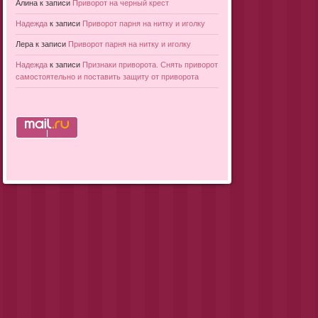
Алина
к записи
Приворот на черный крест
Надежда
к записи
Приворот парня на нитку и иголку
Лера
к записи
Приворот парня на нитку и иголку
Надежда
к записи
Признаки приворота. Снять приворот
самостоятельно и поставить защиту от приворота