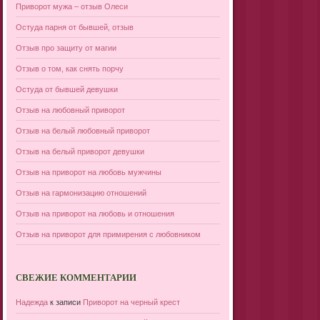
Приворот мужа – отзыв Олеси
Остуда парня от бывшей, отзыв
Отзыв про защиту от магии
Отзыв о том, как снять порчу
Остуда от бывшей девушки
Отзыв на любовный приворот
Отзыв на белый любовный приворот
Отзыв на белый приворот девушки
Отзыв на приворот на любовь мужчины
Отзыв на гармонизацию отношений
Отзыв на приворот на любовь и отношения
Отзыв на приворот для примирения с любовником
СВЕЖИЕ КОММЕНТАРИИ
Надежда
к записи
Приворот на черный крест