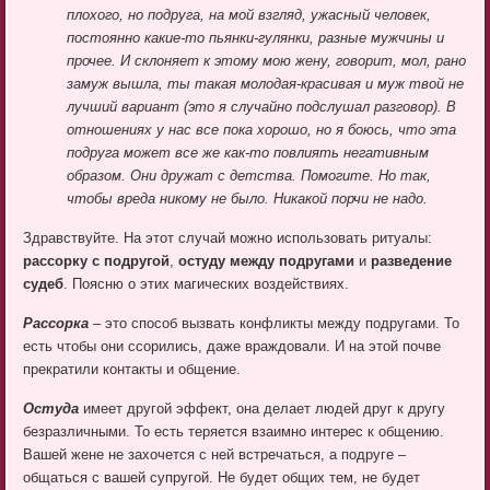
плохого, но подруга, на мой взгляд, ужасный человек,
постоянно какие-то пьянки-гулянки, разные мужчины и
прочее. И склоняет к этому мою жену, говорит, мол, рано
замуж вышла, ты такая молодая-красивая и муж твой не
лучший вариант (это я случайно подслушал разговор). В
отношениях у нас все пока хорошо, но я боюсь, что эта
подруга может все же как-то повлиять негативным
образом. Они дружат с детства. Помогите. Но так,
чтобы вреда никому не было. Никакой порчи не надо.
Здравствуйте. На этот случай можно использовать ритуалы:
рассорку с подругой
,
остуду между подругами
и
разведение
судеб
. Поясню о этих магических воздействиях.
Рассорка
– это способ вызвать конфликты между подругами. То
есть чтобы они ссорились, даже враждовали. И на этой почве
прекратили контакты и общение.
Остуда
имеет другой эффект, она делает людей друг к другу
безразличными. То есть теряется взаимно интерес к общению.
Вашей жене не захочется с ней встречаться, а подруге –
общаться с вашей супругой. Не будет общих тем, не будет