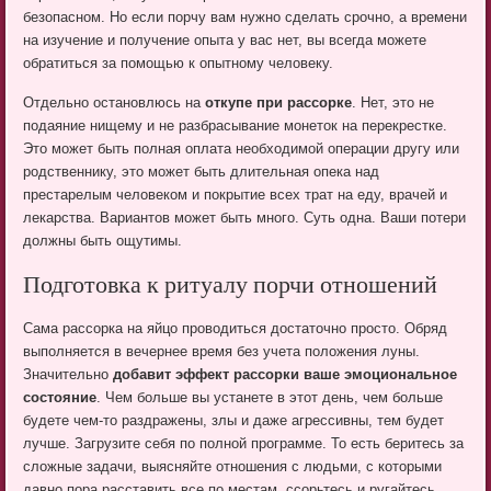
безопасном. Но если порчу вам нужно сделать срочно, а времени
на изучение и получение опыта у вас нет, вы всегда можете
обратиться за помощью к опытному человеку.
Отдельно остановлюсь на
откупе при рассорке
. Нет, это не
подаяние нищему и не разбрасывание монеток на перекрестке.
Это может быть полная оплата необходимой операции другу или
родственнику, это может быть длительная опека над
престарелым человеком и покрытие всех трат на еду, врачей и
лекарства. Вариантов может быть много. Суть одна. Ваши потери
должны быть ощутимы.
Подготовка к ритуалу порчи отношений
Сама рассорка на яйцо проводиться достаточно просто. Обряд
выполняется в вечернее время без учета положения луны.
Значительно
добавит эффект рассорки ваше эмоциональное
состояние
. Чем больше вы устанете в этот день, чем больше
будете чем-то раздражены, злы и даже агрессивны, тем будет
лучше. Загрузите себя по полной программе. То есть беритесь за
сложные задачи, выясняйте отношения с людьми, с которыми
давно пора расставить все по местам, ссорьтесь и ругайтесь.