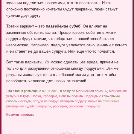
желания поделиться новостями, что-то советовать. И так
спокойно постепенно контакты будут прерваны, люди станут
чужими друг другу.
Третий вариант – это
разведение судеб
. Он влияет на
жизненные обстоятельства. Проще говоря, события в жизни
подруги будут такими, что общаться с вашей женой станет
невозможно. Например, подруга увлечется отношениями с кем-то
и ей станет не до вашей супруги. Или еще что-то появится.
Вот такие варианты. Их можно сделать без вреда, причем не
только для разрушения отношений между подругами. Эти же
ритуалы используются и в любовной магии для того, чтобы
освободить человека для новых отношений.
Эта статья размещена 07.07.2019, в разделе
Магическая помощь
,
Магические
услуги
,
Остуда
,
Порча
,
Рассорка
,
Советы ведьмы Надежды
с ключевыми
словами
остуда
,
остуда на подруг
,
отвадить подругу
,
порча на отношения
,
разведение судеб с подругой
,
рассорка
,
рассорка с подругой
.
Комментировать