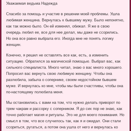
Уважаемая ведьма Надежда
Спасибо за помощь и участие в решении моей проблемы. Ушла
любимая женщина. Вернулась к бывшему мужу. Было непонятно,
как так можно было. Он ей изменял, обижал. Я же в свою
очередь любил ее, все для нее делал, мы даже не ссорились.
Но она все равно выбрала его. Иногда мне не понять логику
женщин.
Конечно, я решил не оставлять все как, есть, а изменить
ситуацию. Обратился за магической помощью. Выбрал вас, как
сильного специалиста. Много читал, знаю о вас много хорошего.
Попросил вас вернуть свою любимую женщину. Чтобы она
разлюбила, забыла о сопернике, своем недостойном бывшем
муже. И вернулась ко мне, чтобы мы были счастливы, чтобы она
по-настоящему полюбила меня.
Мы остановились с вами на том, что нужно делать приворот по
трем чакрам и рассорку с соперником. Я до сих пор не знаю, как
точно работает магия и ритуалы. Это не для моего понимания. Но
смысл в том, что все случилось так, как я и ожидал. Они стали
ссориться, ругаться, а потом она ушла от него и вернулась ко