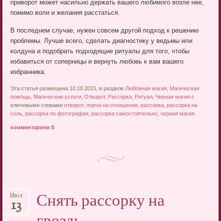
приворот может насильно держать вашего любимого возле нее,
помимо воли и желания расстаться.
В последнем случае, нужен совсем другой подход к решению
проблемы. Лучше всего, сделать диагностику у ведьмы или
колдуна и подобрать подходящие ритуалы для того, чтобы
избавиться от соперницы и вернуть любовь к вам вашего
избранника.
Эта статья размещена 10.10.2015, в разделе
Любовная магия
,
Магическая
помощь
,
Магические услуги
,
Отворот
,
Рассорка
,
Ритуал
,
Черная магия
с
ключевыми словами
отворот
,
порча на отношения
,
рассорка
,
рассорка на
соль
,
рассорка по фотографии
,
рассорка самостоятельно
,
черная магия
.
комментариев 8
Снять рассорку на
Июл
13