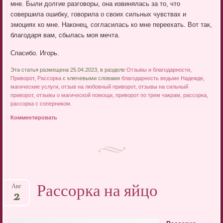
мне. Были долгие разговоры, она извинялась за то, что
совершила ошибку, говорила о своих сильных чувствах и
эмоциях ко мне. Наконец, согласилась ко мне переехать. Вот так,
благодаря вам, сбылась моя мечта.
Спасибо. Игорь.
Эта статья размещена 25.04.2023, в разделе
Отзывы и благодарности
,
Приворот
,
Рассорка
с ключевыми словами
благодарность ведьме Надежде
,
магические услуги
,
отзыв на любовный приворот
,
отзывы на сильный
приворот
,
отзывы о магической помощи
,
приворот по трем чакрам
,
рассорка
,
рассорка с соперником
.
Комментировать
Рассорка на яйцо
Авг
2