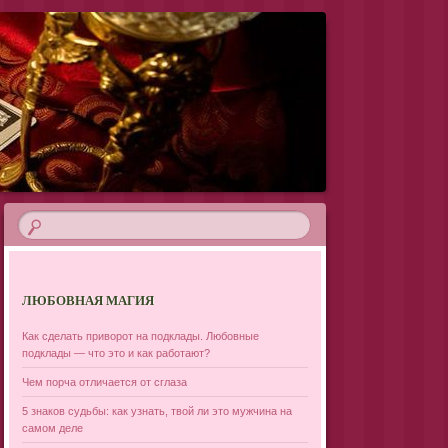
ЛЮБОВНАЯ МАГИЯ
Как сделать приворот на подклады. Любовные
подклады — что это и как работают?
Чем порча отличается от сглаза
5 знаков судьбы: как узнать, твой ли это мужчина на
самом деле