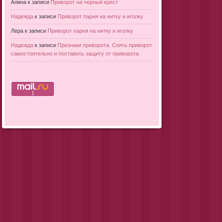
Алина
к записи
Приворот на черный крест
Надежда
к записи
Приворот парня на нитку и иголку
Лера
к записи
Приворот парня на нитку и иголку
Надежда
к записи
Признаки приворота. Снять приворот
самостоятельно и поставить защиту от приворота