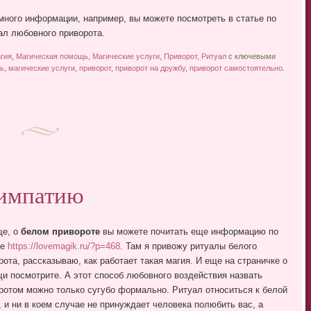
много информации, например, вы можете посмотреть в статье по
л любовного приворота.
гия
,
Магическая помощь
,
Магические услуги
,
Приворот
,
Ритуал
с ключевыми
ь
,
магические услуги
,
приворот
,
приворот на дружбу
,
приворот самостоятельно
.
симпатию
ще, о
белом привороте
вы можете почитать еще информацию по
ке
https://lovemagik.ru/?p=468
. Там я привожу ритуалы белого
рота, рассказываю, как работает такая магия. И еще на страничке о
и посмотрите. А этот способ любовного воздействия назвать
ротом можно только сугубо формально. Ритуал относиться к белой
, и ни в коем случае не принуждает человека полюбить вас, а