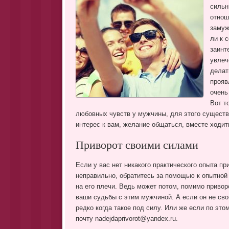
сильн
отнош
замуж
ли к 
заинт
увлеч
делат
прояв
очень
Вот т
любовных чувств у мужчины, для этого существ
интерес к вам, желание общаться, вместе ходит
Приворот своими силами
Если у вас нет никакого практического опыта пр
неправильно, обратитесь за помощью к опытной
на его плечи. Ведь может потом, помимо привор
ваши судьбы с этим мужчиной. А если он не сво
редко когда такое под силу. Или же если по эт
почту nadejdaprivorot@yandex.ru.