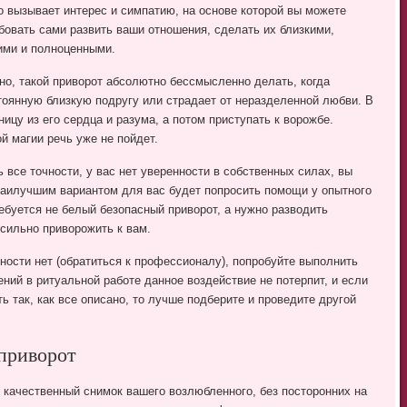
о вызывает интерес и симпатию, на основе которой вы можете
бовать сами развить ваши отношения, сделать их близкими,
ими и полноценными.
но, такой приворот абсолютно бессмысленно делать, когда
стоянную близкую подругу или страдает от неразделенной любви. В
ицу из его сердца и разума, а потом приступать к ворожбе.
ой магии речь уже не пойдет.
 все точности, у вас нет уверенности в собственных силах, вы
 наилучшим вариантом для вас будет попросить помощи у опытного
ребуется не белый безопасный приворот, а нужно разводить
 сильно приворожить к вам.
жности нет (обратиться к профессионалу), попробуйте выполнить
ний в ритуальной работе данное воздействие не потерпит, и если
ть так, как все описано, то лучше подберите и проведите другой
приворот
 качественный снимок вашего возлюбленного, без посторонних на