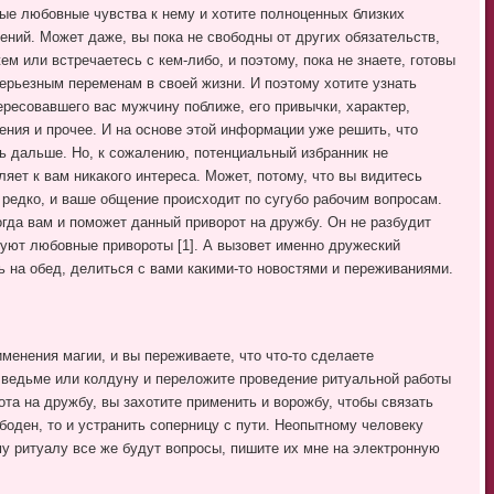
ые любовные чувства к нему и хотите полноценных близких
ений. Может даже, вы пока не свободны от других обязательств,
ем или встречаетесь с кем-либо, и поэтому, пока не знаете, готовы
серьезным переменам в своей жизни. И поэтому хотите узнать
ересовавшего вас мужчину поближе, его привычки, характер,
ения и прочее. И на основе этой информации уже решить, что
ь дальше. Но, к сожалению, потенциальный избранник не
ляет к вам никакого интереса. Может, потому, что вы видитесь
 редко, и ваше общение происходит по сугубо рабочим вопросам.
огда вам и поможет данный приворот на дружбу. Он не разбудит
уют любовные привороты [1]. А вызовет именно дружеский
ь на обед, делиться с вами какими-то новостями и переживаниями.
именения магии, и вы переживаете, что что-то сделаете
 ведьме или колдуну и переложите проведение ритуальной работы
ота на дружбу, вы захотите применить и ворожбу, чтобы связать
боден, то и устранить соперницу с пути. Неопытному человеку
ому ритуалу все же будут вопросы, пишите их мне на электронную