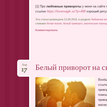
[1] Про
любовные привороты
у меня на сайте 
ссылке
https://lovemagik.ru/?p=498
хороший ритуа
Эта статья размещена 13.09.2016, в разделе
Любовная ма
словами
белая магия
,
белый приворот
,
магическая помощ
Комментировать
Белый приворот на 
Апр
17
Вооб
ссыл
приво
помощ
приво
магии