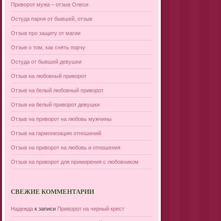
Приворот мужа – отзыв Олеси
Остуда парня от бывшей, отзыв
Отзыв про защиту от магии
Отзыв о том, как снять порчу
Остуда от бывшей девушки
Отзыв на любовный приворот
Отзыв на белый любовный приворот
Отзыв на белый приворот девушки
Отзыв на приворот на любовь мужчины
Отзыв на гармонизацию отношений
Отзыв на приворот на любовь и отношения
Отзыв на приворот для примирения с любовником
СВЕЖИЕ КОММЕНТАРИИ
Надежда
к записи
Приворот на черный крест