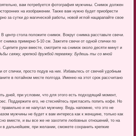
тоятельно, вам потребуется фотография мужчины. Снимок должен
осторонних на изображении. Также вам нужно будет приобрести
рно за сутки до магической работы, новой иглой нацарапайте свое
 В центр стола положите снимок. Вокруг снимка расставьте свечи.
т снимка примерно 5-10 см. Зажгите свечи от одной спички по
. Сцепите руки вместе, смотрите на снимок около десяти минут и
ьбы свяжу, крепкой дружбой перевяжу. Будешь ты со мной
и от спички, просто подув на них. Избавьтесь от свечей удобным
аните в потайном месте полгода. Именно на этот срок рассчитано
ть дней, при условии, что для этого есть подходящий момент,
ес. Поддержите его, не стесняйтесь пригласить попить кофе. Но
 правильно и не напугал мужчину. Ведь напомню, что это не
азом мужчины не будет к вам интереса как к женщине, только как
есно вместе, и вы все же не захотите любовных отношений, то на
ии в дальнейшем, при желании, сможете сохранить крепкие