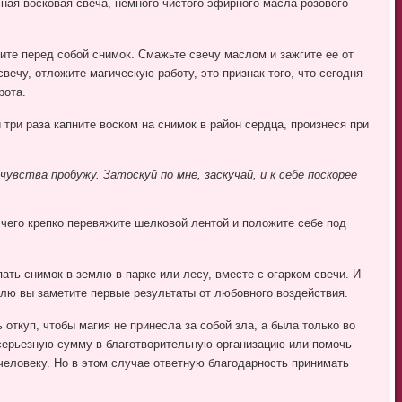
ная восковая свеча, немного чистого эфирного масла розового
ите перед собой снимок. Смажьте свечу маслом и зажгите ее от
свечу, отложите магическую работу, это признак того, что сегодня
рота.
три раза капните воском на снимок в район сердца, произнеся при
чувства пробужу. Затоскуй по мне, заскучай, и к себе поскорее
 чего крепко перевяжите шелковой лентой и положите себе под
ать снимок в землю в парке или лесу, вместе с огарком свечи. И
елю вы заметите первые результаты от любовного воздействия.
 откуп, чтобы магия не принесла за собой зла, а была только во
 серьезную сумму в благотворительную организацию или помочь
человеку. Но в этом случае ответную благодарность принимать