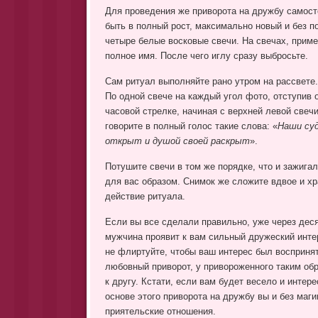
Для проведения же приворота на дружбу самос
быть в полный рост, максимально новый и без п
четыре белые восковые свечи. На свечах, приме
полное имя. После чего иглу сразу выбросьте.
Сам ритуал выполняйте рано утром на рассвете.
По одной свече на каждый угол фото, отступив о
часовой стрелке, начиная с верхней левой свечи
говорите в полный голос такие слова: «
Наши суд
открыт и душой своей раскрыт
».
Потушите свечи в том же порядке, что и зажигал
для вас образом. Снимок же сложите вдвое и хр
действие ритуала.
Если вы все сделали правильно, уже через деся
мужчина проявит к вам сильный дружеский интер
не флиртуйте, чтобы ваш интерес был воспринят
любовный приворот, у привороженного таким обр
к другу. Кстати, если вам будет весело и интер
основе этого приворота на дружбу вы и без маг
приятельские отношения.