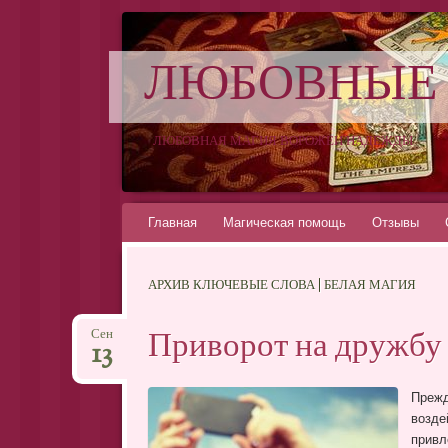
ЛЮБОВНЫЕ
ЛЮБОВНАЯ МАГИЯ ВОРОЖЕИ НАДЕЖДЫ
Перейти
Главная
Магическая помощь
Отзывы
к
содержимому
АРХИВ КЛЮЧЕВЫЕ СЛОВА | БЕЛАЯ МАГИЯ
Приворот на дружбу
Сен
13
Прежд
возде
привл