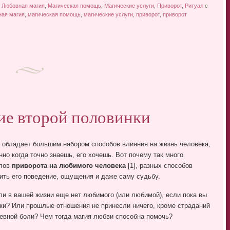
,
Любовная магия
,
Магическая помощь
,
Магические услуги
,
Приворот
,
Ритуал
с
ная магия
,
магическая помощь
,
магические услуги
,
приворот
,
приворот
ие второй половинки
 обладает большим набором способов влияния на жизнь человека,
нно когда точно знаешь, его хочешь. Вот почему так много
алов
приворота на любимого человека
[1], разных способов
ить его поведение, ощущения и даже саму судьбу.
ли в вашей жизни еще нет любимого (или любимой), если пока вы
ки? Или прошлые отношения не принесли ничего, кроме страданий
евной боли? Чем тогда магия любви способна помочь?