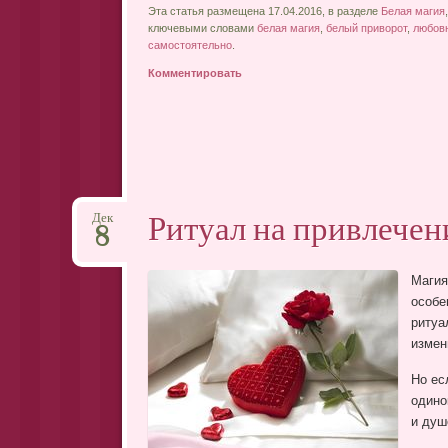
Эта статья размещена 17.04.2016, в разделе
Белая магия
ключевыми словами
белая магия
,
белый приворот
,
любов
самостоятельно
.
Комментировать
Ритуал на привлечен
Дек
8
Магия
особе
риту
измен
Но ес
одино
и душ